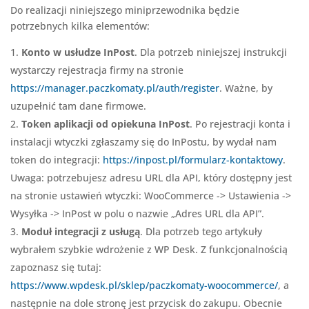
Do realizacji niniejszego miniprzewodnika będzie
potrzebnych kilka elementów:
Konto w usłudze InPost
. Dla potrzeb niniejszej instrukcji
wystarczy rejestracja firmy na stronie
https://manager.paczkomaty.pl/auth/register
. Ważne, by
uzupełnić tam dane firmowe.
Token aplikacji od opiekuna InPost
. Po rejestracji konta i
instalacji wtyczki zgłaszamy się do InPostu, by wydał nam
token do integracji:
https://inpost.pl/formularz-kontaktowy
.
Uwaga: potrzebujesz adresu URL dla API, który dostępny jest
na stronie ustawień wtyczki: WooCommerce -> Ustawienia ->
Wysyłka -> InPost w polu o nazwie „Adres URL dla API”.
Moduł integracji z usługą
. Dla potrzeb tego artykuły
wybrałem szybkie wdrożenie z WP Desk. Z funkcjonalnością
zapoznasz się tutaj:
https://www.wpdesk.pl/sklep/paczkomaty-woocommerce/
, a
następnie na dole stronę jest przycisk do zakupu. Obecnie