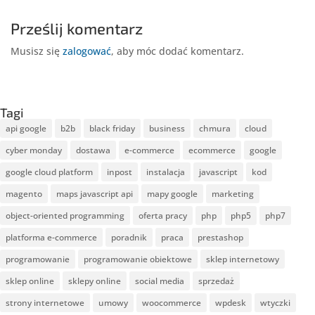
Prześlij komentarz
Musisz się
zalogować
, aby móc dodać komentarz.
Tagi
api google
b2b
black friday
business
chmura
cloud
cyber monday
dostawa
e-commerce
ecommerce
google
google cloud platform
inpost
instalacja
javascript
kod
magento
maps javascript api
mapy google
marketing
object-oriented programming
oferta pracy
php
php5
php7
platforma e-commerce
poradnik
praca
prestashop
programowanie
programowanie obiektowe
sklep internetowy
sklep online
sklepy online
social media
sprzedaż
strony internetowe
umowy
woocommerce
wpdesk
wtyczki