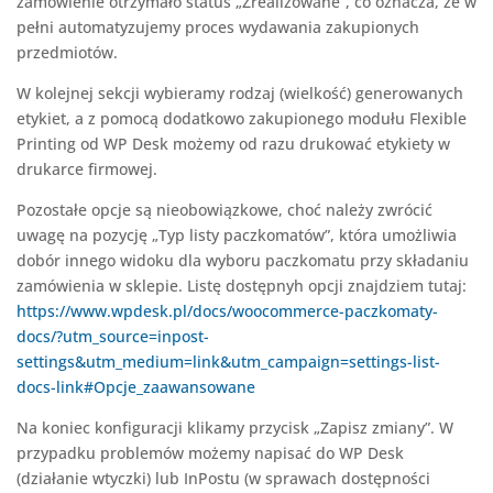
zamówienie otrzymało status „Zrealizowane”, co oznacza, że w
pełni automatyzujemy proces wydawania zakupionych
przedmiotów.
W kolejnej sekcji wybieramy rodzaj (wielkość) generowanych
etykiet, a z pomocą dodatkowo zakupionego modułu Flexible
Printing od WP Desk możemy od razu drukować etykiety w
drukarce firmowej.
Pozostałe opcje są nieobowiązkowe, choć należy zwrócić
uwagę na pozycję „Typ listy paczkomatów”, która umożliwia
dobór innego widoku dla wyboru paczkomatu przy składaniu
zamówienia w sklepie. Listę dostępnyh opcji znajdziem tutaj:
https://www.wpdesk.pl/docs/woocommerce-paczkomaty-
docs/?utm_source=inpost-
settings&utm_medium=link&utm_campaign=settings-list-
docs-link#Opcje_zaawansowane
Na koniec konfiguracji klikamy przycisk „Zapisz zmiany”. W
przypadku problemów możemy napisać do WP Desk
(działanie wtyczki) lub InPostu (w sprawach dostępności