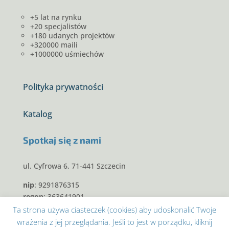
+5 lat na rynku
+20 specjalistów
+180 udanych projektów
+320000 maili
+1000000 uśmiechów
Polityka prywatności
Katalog
Spotkaj się z nami
ul. Cyfrowa 6, 71-441 Szczecin
nip
: 9291876315
regon
: 363641901
krs
: 0000600307
Ta strona używa ciasteczek (cookies) aby udoskonalić Twoje
wrażenia z jej przeglądania. Jeśli to jest w porządku, kliknij