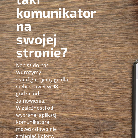
komunikator
na
swojej
stronie?
Napisz do nas.
Wdrożymy i
skonfigurujemy go dla
Ciebie nawet w 48
godzin od
zamówienia.
W zależności od
wybranej aplikacji
komunikatora
możesz dowolnie
zmieniać kolory,