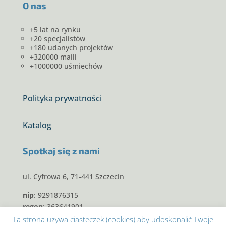
O nas
+5 lat na rynku
+20 specjalistów
+180 udanych projektów
+320000 maili
+1000000 uśmiechów
Polityka prywatności
Katalog
Spotkaj się z nami
ul. Cyfrowa 6, 71-441 Szczecin
nip
: 9291876315
regon
: 363641901
krs
: 0000600307
Ta strona używa ciasteczek (cookies) aby udoskonalić Twoje