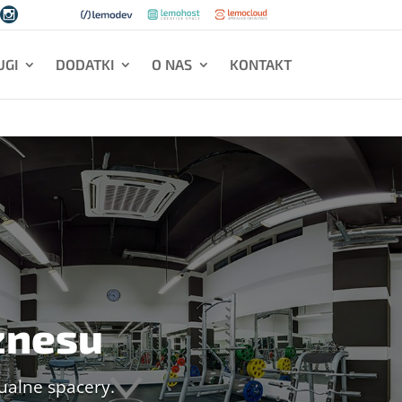

UGI
DODATKI
O NAS
KONTAKT
znesu
ualne spacery.