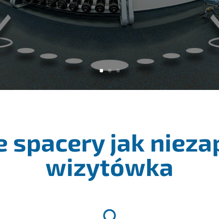
e spacery jak niez
wizytówka