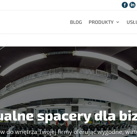


BLOG
PRODUKTY
USŁ
y
ualne spacery dla bi
ów do wnętrza Twojej firmy oferując wygodne, wirt