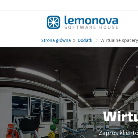
Strona główna
Dodatki
Wirtualne spacer
9
9
Wirt
Zaproś klient