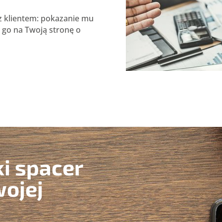
 z klientem: pokazanie mu
e go na Twoją stronę o
ki spacer
wojej