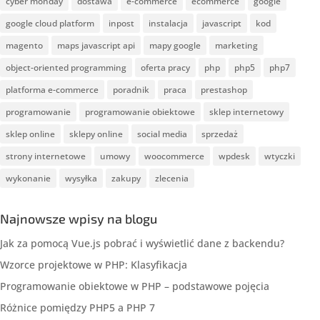
cyber monday
dostawa
e-commerce
ecommerce
google
google cloud platform
inpost
instalacja
javascript
kod
magento
maps javascript api
mapy google
marketing
object-oriented programming
oferta pracy
php
php5
php7
platforma e-commerce
poradnik
praca
prestashop
programowanie
programowanie obiektowe
sklep internetowy
sklep online
sklepy online
social media
sprzedaż
strony internetowe
umowy
woocommerce
wpdesk
wtyczki
wykonanie
wysyłka
zakupy
zlecenia
Najnowsze wpisy na blogu
Jak za pomocą Vue.js pobrać i wyświetlić dane z backendu?
Wzorce projektowe w PHP: Klasyfikacja
Programowanie obiektowe w PHP – podstawowe pojęcia
Różnice pomiędzy PHP5 a PHP 7