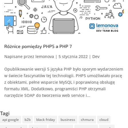
Różnice pomiędzy PHP5 a PHP 7
Napisane przez
lemonova
|
5 stycznia 2022
|
Dev
Opublikowanie wersji 5 języka PHP było sporym wydarzeniem
w świecie fascynatów tej technologii. PHP5 umożliwiało pracę
z obiektami, pełne wsparcie MySQL i poprawioną obsługę
formatu XML. Dodatkowo, programiści PHP otrzymali
narzędzie SOAP do tworzenia web service i...
Tagi
api google
b2b
black friday
business
chmura
cloud