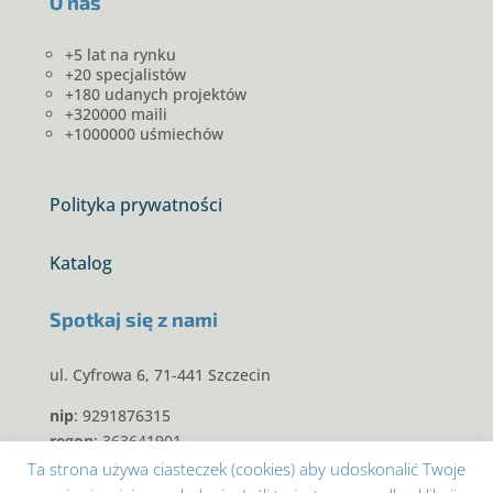
O nas
+5 lat na rynku
+20 specjalistów
+180 udanych projektów
+320000 maili
+1000000 uśmiechów
Polityka prywatności
Katalog
Spotkaj się z nami
ul. Cyfrowa 6, 71-441 Szczecin
nip
: 9291876315
regon
: 363641901
krs
: 0000600307
Ta strona używa ciasteczek (cookies) aby udoskonalić Twoje