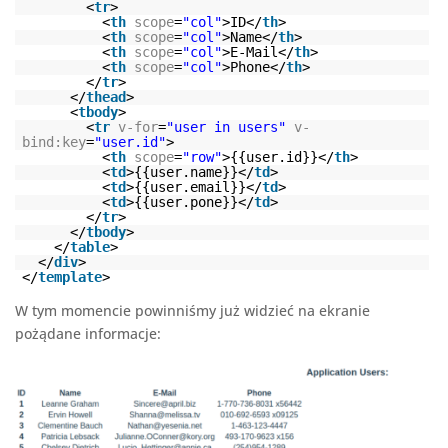
<
tr
>
<
th
scope
=
"col"
>ID</
th
>
<
th
scope
=
"col"
>Name</
th
>
<
th
scope
=
"col"
>E-Mail</
th
>
<
th
scope
=
"col"
>Phone</
th
>
</
tr
>
</
thead
>
<
tbody
>
<
tr
v-for
=
"user in users"
v-
bind:key
=
"user.id"
>
<
th
scope
=
"row"
>{{user.id}}</
th
>
<
td
>{{user.name}}</
td
>
<
td
>{{user.email}}</
td
>
<
td
>{{user.pone}}</
td
>
</
tr
>
</
tbody
>
</
table
>
</
div
>
</
template
>
W tym momencie powinniśmy już widzieć na ekranie
pożądane informacje: