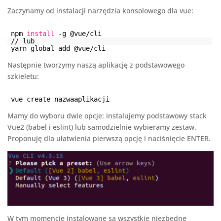
Zaczynamy od instalacji narzędzia konsolowego dla vue:
npm
install
-g @vue/cli
// lub
yarn global add @vue/cli
Następnie tworzymy naszą aplikację z podstawowego
szkieletu:
vue create nazwaaplikacji
Mamy do wyboru dwie opcje: instalujemy podstawowy stack
Vue2 (babel i eslint) lub samodzielnie wybieramy zestaw.
Proponuję dla ułatwienia pierwszą opcję i naciśnięcie ENTER.
W tym momencie instalowane są wszystkie niezbędne