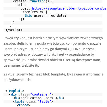
created:
function
() {
axios
.get(
'
https://jsonplaceholder.typicode.com/us
.then(res => {
this
.users = res.data;
})
}
}
</script>
Powyższy kod jest bardzo prostym wywołaniem zewnętrznego
zasobu: definiujemy pustą właściwość komponentu o nazwie
users, po czym uzupełniamy go danymi z JSONa. Możesz
wywołać adres widoczny w funkcji get w przeglądarce by
sprawdzić, jakie właściwości obiektu User są dostępne: nam,
username, website itp.
Zaktualizujemy też nasz blok template, by zawierał informacje
o użytkownikach:
<
template
>
<
div
class
=
"container"
>
<
h3
>Application Users:</
h3
>
<
table
class
=
"table"
>
<
thead
>