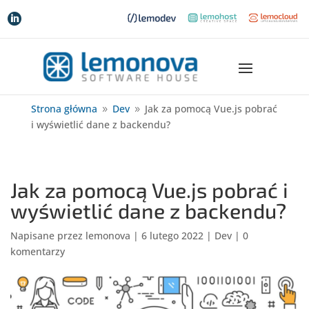

Strona główna
Dev
Jak za pomocą Vue.js pobrać
9
9
i wyświetlić dane z backendu?
Jak za pomocą Vue.js pobrać i
wyświetlić dane z backendu?
Napisane przez
lemonova
|
6 lutego 2022
|
Dev
|
0
komentarzy