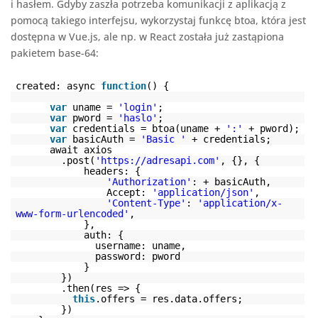
i hasłem. Gdyby zaszła potrzeba komunikacji z aplikacją z
pomocą takiego interfejsu, wykorzystaj funkcę btoa, która jest
dostępna w Vue.js, ale np. w React została już zastąpiona
pakietem base-64:
created: async
function
() {
var
uname =
'login'
;
var
pword =
'haslo'
;
var
credentials = btoa(uname +
':'
+ pword);
var
basicAuth =
'Basic '
+ credentials;
await axios
.post(
'
https://adresapi.com
'
, {}, {
headers: {
'Authorization'
: + basicAuth,
Accept:
'application/json'
,
'Content-Type'
:
'application/x-
www-form-urlencoded'
,
},
auth: {
username: uname,
password: pword
}
})
.then(res => {
this
.offers = res.data.offers;
})