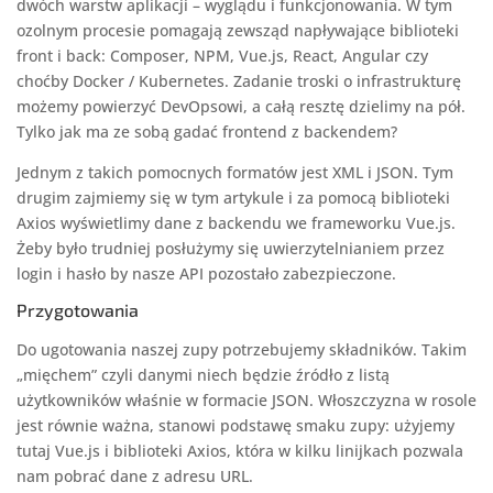
dwóch warstw aplikacji – wyglądu i funkcjonowania. W tym
ozolnym procesie pomagają zewsząd napływające biblioteki
front i back: Composer, NPM, Vue.js, React, Angular czy
choćby Docker / Kubernetes. Zadanie troski o infrastrukturę
możemy powierzyć DevOpsowi, a całą resztę dzielimy na pół.
Tylko jak ma ze sobą gadać frontend z backendem?
Jednym z takich pomocnych formatów jest XML i JSON. Tym
drugim zajmiemy się w tym artykule i za pomocą biblioteki
Axios wyświetlimy dane z backendu we frameworku Vue.js.
Żeby było trudniej posłużymy się uwierzytelnianiem przez
login i hasło by nasze API pozostało zabezpieczone.
Przygotowania
Do ugotowania naszej zupy potrzebujemy składników. Takim
„mięchem” czyli danymi niech będzie źródło z listą
użytkowników właśnie w formacie JSON. Włoszczyzna w rosole
jest równie ważna, stanowi podstawę smaku zupy: użyjemy
tutaj Vue.js i biblioteki Axios, która w kilku linijkach pozwala
nam pobrać dane z adresu URL.