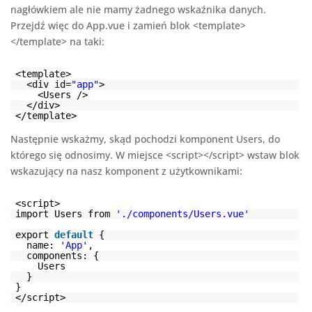
nagłówkiem ale nie mamy żadnego wskaźnika danych.
Przejdź więc do App.vue i zamień blok <template>
</template> na taki:
<template>
<div id=
"app"
>
<Users />
</div>
</template>
Następnie wskażmy, skąd pochodzi komponent Users, do
którego się odnosimy. W miejsce <script></script> wstaw blok
wskazujący na nasz komponent z użytkownikami:
<script>
import Users from
'./components/Users.vue'
export
default
{
name:
'App'
,
components: {
Users
}
}
</script>