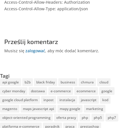
Access-Control-Allow-Headers: Authorization
Access-Control-Allow-Type: application/json
Prześlij komentarz
Musisz się
zalogować
, aby móc dodać komentarz.
Tagi
api google
b2b
black friday
business
chmura
cloud
cyber monday
dostawa
e-commerce
ecommerce
google
google cloud platform
inpost
instalacja
javascript
kod
magento
maps javascript api
mapy google
marketing
object-oriented programming
oferta pracy
php
php5
php7
platforma e-commerce
poradnik
praca
prestashop