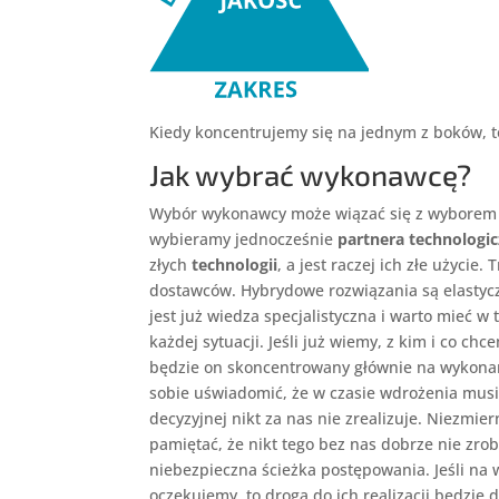
Kiedy koncentrujemy się na jednym z boków, to
Jak wybrać wykonawcę?
Wybór wykonawcy może wiązać się z wyborem te
wybieramy jednocześnie
partnera technologi
złych
technologii
, a jest raczej ich złe użycie
dostawców. Hybrydowe rozwiązania są elastyczn
jest już wiedza specjalistyczna i warto mieć w
każdej sytuacji. Jeśli już wiemy, z kim i co c
będzie on skoncentrowany głównie na wykonani
sobie uświadomić, że w czasie wdrożenia musi
decyzyjnej nikt za nas nie zrealizuje. Niezmi
pamiętać, że nikt tego bez nas dobrze nie zrob
niebezpieczna ścieżka postępowania. Jeśli na 
oczekujemy, to droga do ich realizacji będzie