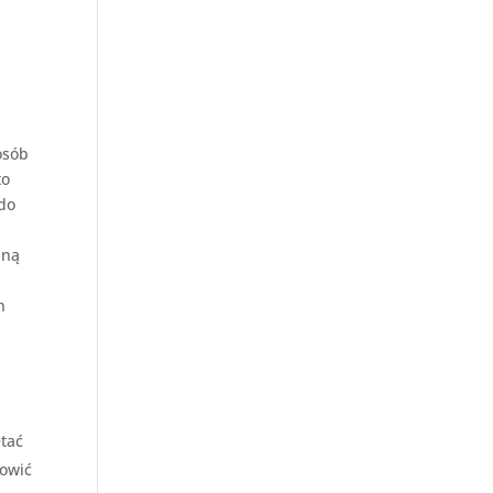
osób
to
 do
jną
h
tać
nowić