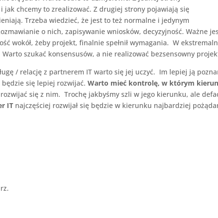
i jak chcemy to zrealizować. Z drugiej strony pojawiają się
eniają. Trzeba wiedzieć, że jest to też normalne i jedynym
Rozmawianie o nich, zapisywanie wniosków, decyzyjność. Ważne je
ość wokół, żeby projekt, finalnie spełnił wymagania. W ekstremal
 Warto szukać konsensusów, a nie realizować bezsensowny projek
gę / relację z partnerem IT warto się jej uczyć. Im lepiej ją pozn
będzie się lepiej rozwijać.
Warto mieć kontrolę, w którym kieru
 rozwijać się z nim. Trochę jakbyśmy szli w jego kierunku, ale defa
r IT
najczęściej rozwijał się będzie w kierunku najbardziej pożąd
rz.