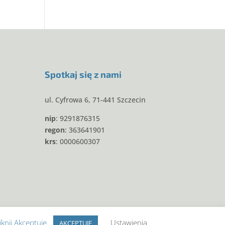
Spotkaj się z nami
ul. Cyfrowa 6, 71-441 Szczecin
nip
: 9291876315
regon
: 363641901
krs
: 0000600307
iknij Akceptuję.
Ustawienia
AKCEPTUJĘ