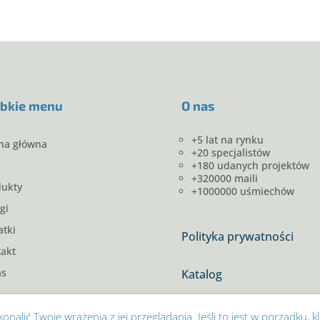
bkie menu
O nas
+5 lat na rynku
na główna
+20 specjalistów
+180 udanych projektów
+320000 maili
dukty
+1000000 uśmiechów
gi
tki
Polityka prywatności
akt
as
Katalog
nalić Twoje wrażenia z jej przeglądania. Jeśli to jest w porządku, kl