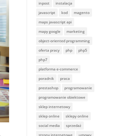
inpost
instalacja
javascript
kod
magento
maps javascript api
mapy google
marketing
object-oriented programming
oferta pracy
php
php5
php7
platforma e-commerce
poradnik
praca
prestashop
programowanie
programowanie obiektowe
sklep internetowy
sklep online
sklepy online
social media
sprzedaż
strony internetowe
umowy