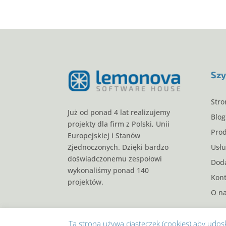
Szy
Stro
Już od ponad 4 lat realizujemy
Blog
projekty dla firm z Polski, Unii
Pro
Europejskiej i Stanów
Usłu
Zjednoczonych. Dzięki bardzo
doświadczonemu zespołowi
Doda
wykonaliśmy ponad 140
Kont
projektów.
O n
Ta strona używa ciasteczek (cookies) aby udosko