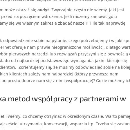
iem może okazać się
audyt
. Zwyczajnie często nie wiemy, jaki jest
 to przed rozpoczęciem wdrożenia. Jeśli możemy zamówić go u
taramy się we własnym zakresie zbadać nasze IT i ile tak naprawdę
ak odpowiedzenie sobie na pytanie, czego potrzebujemy i w jaki sp
nternet oferuje nam prawie nieograniczone możliwości, dlatego war
ybór pierwszych narzędzi lub rozwiązań przyczyni się z pewnością
zykładu od najbardziej podstawowego wymagania, jakim kieruje się
 klientów. Zorientujemy się, że musimy odpowiedzieć sobie na kole
akich klientach zależy nam najbardziej (którzy przynoszą nam
ub po prostu dobrze nam się z nimi współpracuje)? Gdzie możemy ic
ilka metod współpracy z partnerami w
et i wiemy, co chcemy otrzymać w określonym czasie. Warto pamię
ajczęściej utrzymania, konserwacji, wsparcia itp. Trzeba się zasta