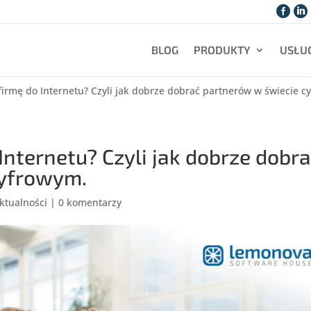


BLOG
PRODUKTY
USŁUG
 firmę do Internetu? Czyli jak dobrze dobrać partnerów w świecie c
Internetu? Czyli jak dobrze dobr
cyfrowym.
ktualności
|
0 komentarzy