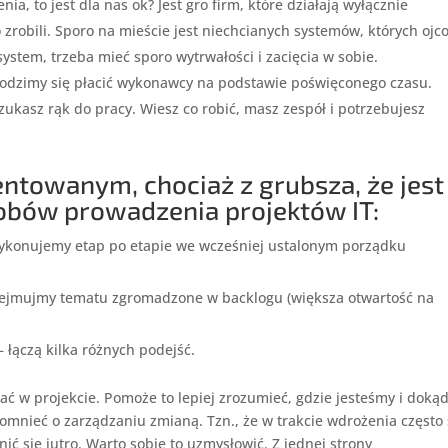
a, to jest dla nas ok? Jest gro firm, które działają wyłącznie
o zrobili. Sporo na mieście jest niechcianych systemów, których ojc
system, trzeba mieć sporo wytrwałości i zacięcia w sobie.
 godzimy się płacić wykonawcy na podstawie poświęconego czasu.
ukasz rąk do pracy. Wiesz co robić, masz zespół i potrzebujesz
entowanym, chociaż z grubsza, że jest
obów prowadzenia projektów IT:
wykonujemy etap po etapie we wcześniej ustalonym porządku
dejmujmy tematu zgromadzone w backlogu (większa otwartość na
łączą kilka różnych podejść.
ać w projekcie. Pomoże to lepiej zrozumieć, gdzie jesteśmy i doką
nieć o zarządzaniu zmianą. Tzn., że w trakcie wdrożenia często 
ić się jutro. Warto sobie to uzmysłowić. Z jednej strony