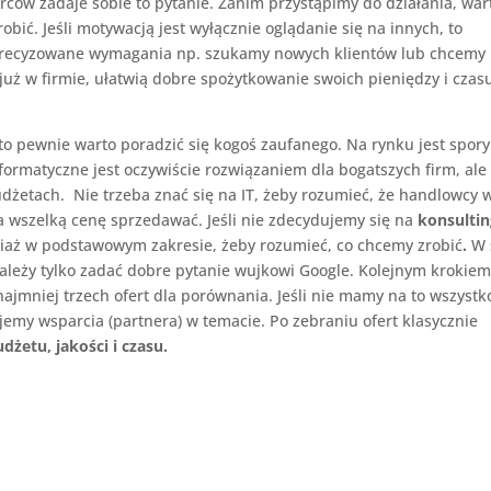
ców zadaje sobie to pytanie. Zanim przystąpimy do działania, war
obić. Jeśli motywacją jest wyłącznie oglądanie się na innych, to
Sprecyzowane wymagania np. szukamy nowych klientów lub chcemy
uż w firmie, ułatwią dobre spożytkowanie swoich pieniędzy i czas
, to pewnie warto poradzić się kogoś zaufanego. Na rynku jest spory
formatyczne jest oczywiście rozwiązaniem dla bogatszych firm, ale
dżetach. Nie trzeba znać się na IT, żeby rozumieć, że handlowcy 
za wszelką cenę sprzedawać. Jeśli nie zdecydujemy się na
konsultin
iaż w podstawowym zakresie, żeby rozumieć, co chcemy zrobić
.
W 
ależy tylko zadać dobre pytanie wujkowi Google. Kolejnym krokiem
najmniej trzech ofert dla porównania. Jeśli nie mamy na to wszystk
ujemy wsparcia (partnera) w temacie. Po zebraniu ofert klasycznie
dżetu, jakości i czasu.