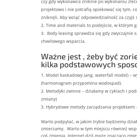
czy gdy wykonawca zniknie po wykonaniu zleceni
projektowo i nie potrafią opiekować się tym, c
zniknęli. Aby wziąć odpowiedzialność za czyjś 
Time and materials to podejście, w którym
Body leasing sprawdza się gdy zwyczajnie sz
chwilowego wsparcia.
Ważne jest , żeby być zori
kilka podstawowych spos
Model kaskadowy (ang. waterfall model) – 
(harmonogram przypomina wodospad).
Metodyki zwinne – działamy w cyklach i po
zmiany)
Hybrydowe metody zarządzania projektami – 
Warto podpytać, w jakim trybie będziemy dział
zmierzamy. Warto w tym miejscu również wspom
coś zmienia. Internet dziś może znacząco zmien