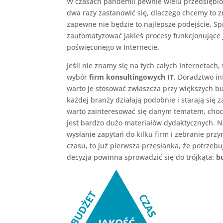
W czasach pandemii pewnie wielu przedsiębior
dwa razy zastanowić się, dlaczego chcemy to zr
zapewne nie będzie to najlepsze podejście. 
zautomatyzować jakieś procesy funkcjonujące j
poświęconego w Internecie.
Jeśli nie znamy się na tych całych Internetach
wybór
firm konsultingowych IT
. Doradztwo in
warto je stosować zwłaszcza przy większych bu
każdej branży działają podobnie i starają się 
warto zainteresować się danym tematem, choc
jest bardzo dużo materiałów dydaktycznych. N
wysłanie zapytań do kilku firm i zebranie przy
czasu, to już pierwsza przesłanka, że potrzeb
decyzja powinna sprowadzić się do trójkąta:
bu