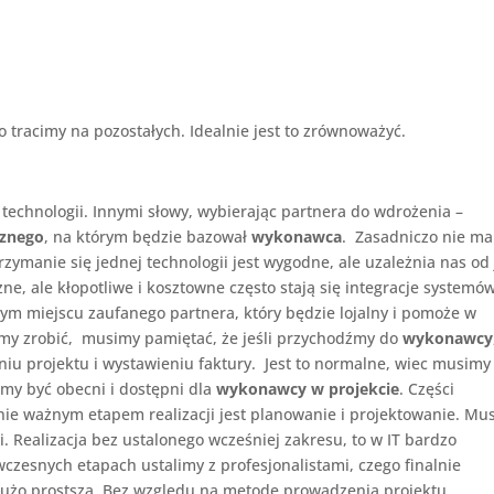
 tracimy na pozostałych. Idealnie jest to zrównoważyć.
chnologii. Innymi słowy, wybierając partnera do wdrożenia –
cznego
, na którym będzie bazował
wykonawca
. Zasadniczo nie ma
. Trzymanie się jednej technologii jest wygodne, ale uzależnia nas od
e, ale kłopotliwe i kosztowne często stają się integracje systemów
 tym miejscu zaufanego partnera, który będzie lojalny i pomoże w
hcemy zrobić, musimy pamiętać, że jeśli przychodźmy do
wykonawcy
u projektu i wystawieniu faktury. Jest to normalne, wiec musimy
my być obecni i dostępni dla
wykonawcy w projekcie
. Części
ernie ważnym etapem realizacji jest planowanie i projektowanie. Mu
i. Realizacja bez ustalonego wcześniej zakresu, to w IT bardzo
wczesnych etapach ustalimy z profesjonalistami, czego finalnie
 dużo prostsza. Bez względu na metodę prowadzenia projektu.