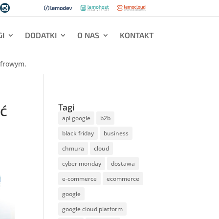

I
DODATKI
O NAS
KONTAKT
yfrowym.
ać
Tagi
api google
b2b
black friday
business
chmura
cloud
cyber monday
dostawa
e-commerce
ecommerce
google
google cloud platform