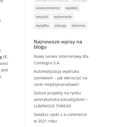
to
woocommerce
wpdesk
wtyczki
wykonanie
u
wysyłka
zakupy
zlecenia
Najnowsze wpisy na
blogu
w
Nowy serwis internetowy dla
g IT
,
Comtegra S.A.
sieci
 jest
Automatyzacja wydruku
o
zamówień – jak wkroczyć na
rynki międzynarodowe?
Dalsze projekty na rynku
amerykańsko-kanadyjskim –
LUMINOUS THREAD
Zwiększ zyski z e-commerce
w 2021 roku