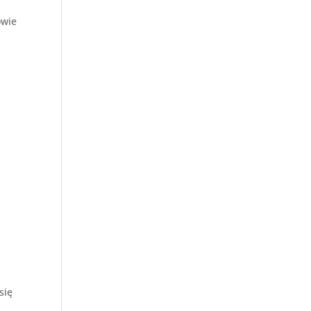
owie
d
się