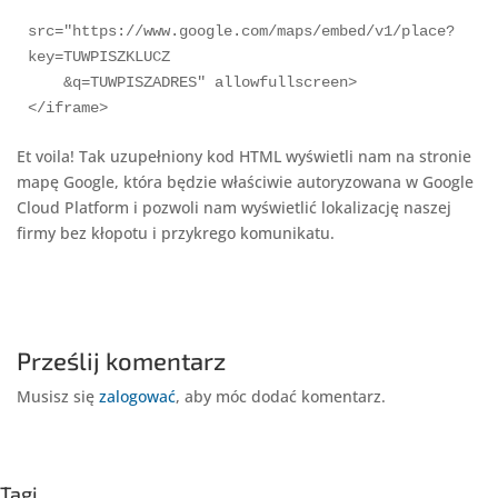
src="https://www.google.com/maps/embed/v1/place?
key=TUWPISZKLUCZ

    &q=TUWPISZADRES" allowfullscreen>

</iframe>
Et voila! Tak uzupełniony kod HTML wyświetli nam na stronie
mapę Google, która będzie właściwie autoryzowana w Google
Cloud Platform i pozwoli nam wyświetlić lokalizację naszej
firmy bez kłopotu i przykrego komunikatu.
Prześlij komentarz
Musisz się
zalogować
, aby móc dodać komentarz.
Tagi