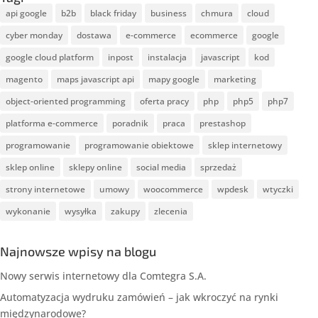
api google
b2b
black friday
business
chmura
cloud
cyber monday
dostawa
e-commerce
ecommerce
google
google cloud platform
inpost
instalacja
javascript
kod
magento
maps javascript api
mapy google
marketing
object-oriented programming
oferta pracy
php
php5
php7
platforma e-commerce
poradnik
praca
prestashop
programowanie
programowanie obiektowe
sklep internetowy
sklep online
sklepy online
social media
sprzedaż
strony internetowe
umowy
woocommerce
wpdesk
wtyczki
wykonanie
wysyłka
zakupy
zlecenia
Najnowsze wpisy na blogu
Nowy serwis internetowy dla Comtegra S.A.
Automatyzacja wydruku zamówień – jak wkroczyć na rynki
międzynarodowe?