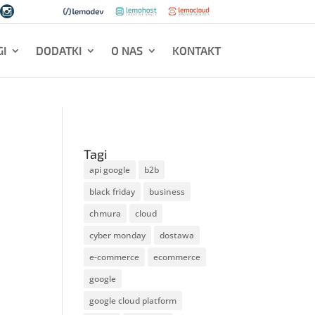

I
DODATKI
O NAS
KONTAKT
Tagi
api google
b2b
black friday
business
chmura
cloud
cyber monday
dostawa
e-commerce
ecommerce
google
google cloud platform