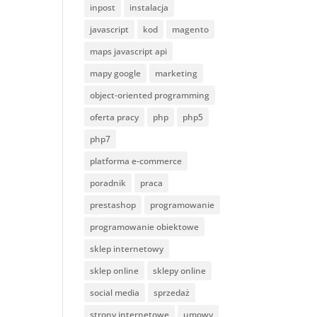
inpost
instalacja
javascript
kod
magento
maps javascript api
mapy google
marketing
object-oriented programming
oferta pracy
php
php5
php7
platforma e-commerce
poradnik
praca
prestashop
programowanie
programowanie obiektowe
sklep internetowy
sklep online
sklepy online
social media
sprzedaż
strony internetowe
umowy