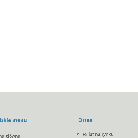
bkie menu
O nas
+5 lat na rynku
na główna