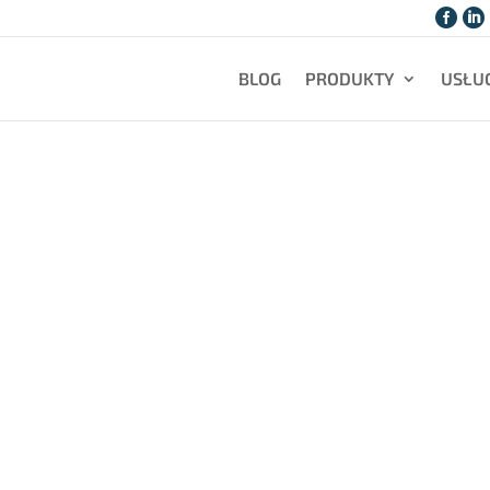


BLOG
PRODUKTY
USŁUG