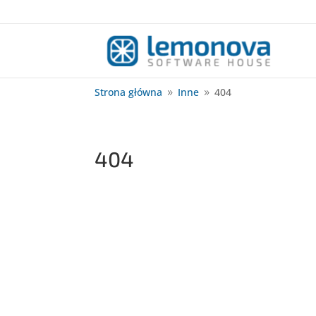
Strona główna
Inne
404
9
9
404