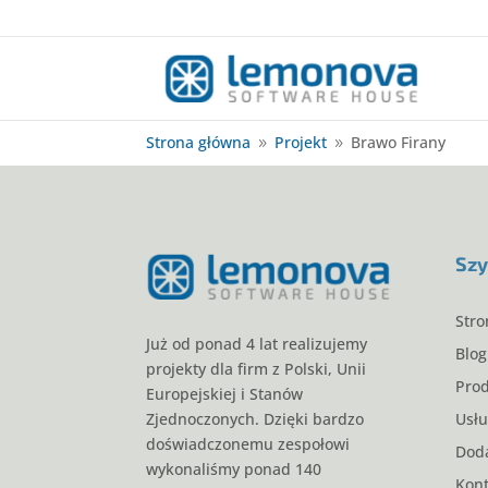
Strona główna
Projekt
Brawo Firany
9
9
Szy
Stro
Już od ponad 4 lat realizujemy
Blog
projekty dla firm z Polski, Unii
Pro
Europejskiej i Stanów
Usłu
Zjednoczonych. Dzięki bardzo
doświadczonemu zespołowi
Doda
wykonaliśmy ponad 140
Kont