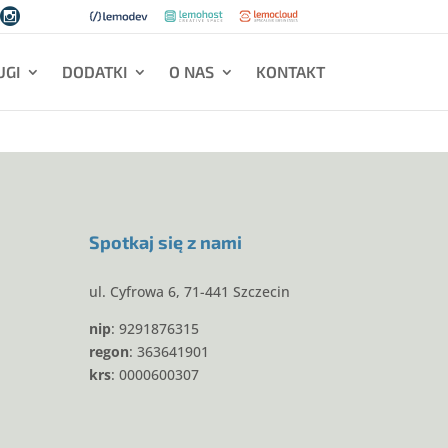

UGI
DODATKI
O NAS
KONTAKT
Spotkaj się z nami
ul. Cyfrowa 6, 71-441 Szczecin
nip
: 9291876315
regon
: 363641901
krs
: 0000600307