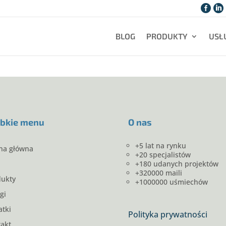


BLOG
PRODUKTY
USŁ
bkie menu
O nas
+5 lat na rynku
na główna
+20 specjalistów
+180 udanych projektów
+320000 maili
dukty
+1000000 uśmiechów
gi
tki
Polityka prywatności
akt